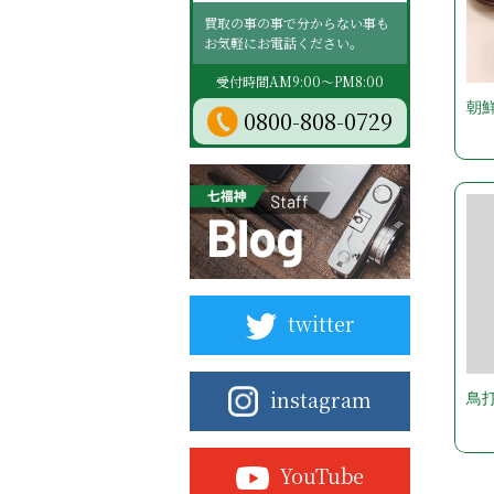
買取の事の事で分からない事も
お気軽にお電話ください。
受付時間AM9:00～PM8:00
朝鮮
0800-808-0729
twitter
instagram
鳥
YouTube