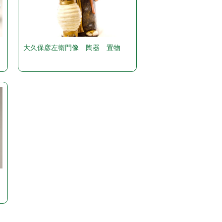
ソ
大久保彦左衛門像 陶器 置物