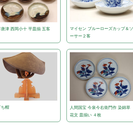
マイセン ブルーローズカップ＆
唐津 西岡小十 平皿揃 五客
ーサー２客
打ち帽
人間国宝 今泉今右衛門作 染錦草
花文 皿揃い ４枚