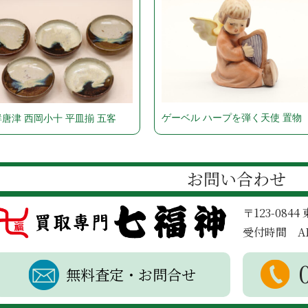
ゲーベル ハープを弾く天使 置物
唐津 西岡小十 平皿揃 五客
お問い合わせ
〒123-084
受付時間 AM
無料査定・お問合せ